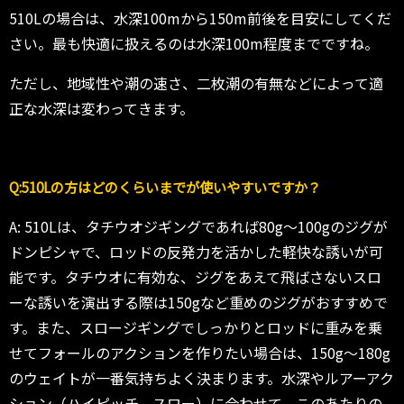
510Lの場合は、水深100mから150m前後を目安にしてくだ
さい。最も快適に扱えるのは水深100m程度までですね。
ただし、地域性や潮の速さ、二枚潮の有無などによって適
正な水深は変わってきます。
Q:510Lの方はどのくらいまでが使いやすいですか？
A: 510Lは、タチウオジギングであれば80g〜100gのジグが
ドンピシャで、ロッドの反発力を活かした軽快な誘いが可
能です。タチウオに有効な、ジグをあえて飛ばさないスロ
ーな誘いを演出する際は150gなど重めのジグがおすすめで
す。また、スロージギングでしっかりとロッドに重みを乗
せてフォールのアクションを作りたい場合は、150g〜180g
のウェイトが一番気持ちよく決まります。水深やルアーアク
ション（ハイピッチ、スロー）に合わせて、このあたりの