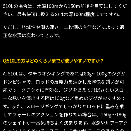
510Lの場合は、水深100mから150m前後を目安にしてくだ
さい。最も快適に扱えるのは水深100m程度までですね。
ただし、地域性や潮の速さ、二枚潮の有無などによって適
正な水深は変わってきます。
Q:510Lの方はどのくらいまでが使いやすいですか？
A: 510Lは、タチウオジギングであれば80g〜100gのジグが
ドンピシャで、ロッドの反発力を活かした軽快な誘いが可
能です。タチウオに有効な、ジグをあえて飛ばさないスロ
ーな誘いを演出する際は150gなど重めのジグがおすすめで
す。また、スロージギングでしっかりとロッドに重みを乗
せてフォールのアクションを作りたい場合は、150g〜180g
のウェイトが一番気持ちよく決まります。水深やルアーアク
ション（ハイピッチ、スロー）に合わせて、このあたりの