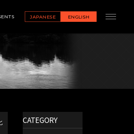
GENTS
JAPANESE
ENGLISH
】
CATEGORY
化