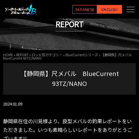
JAPANESE
ENGLISH
REPORT
HOME
»
REPORT
»
ロッド別カテゴリー
»
BlueCurrentシリーズ
»
【静岡県】尺メバル
BlueCurrent 93TZ/NANO
【静岡県】尺メバル BlueCurrent
93TZ/NANO
2024.01.09
静岡県在住の川見様より、良型メバルの釣果レポートをい
ただきました。いつも素晴らしいレポートをありがとうご
ざいます!!