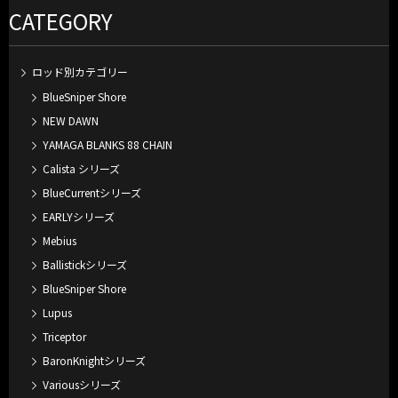
CATEGORY
ロッド別カテゴリー
BlueSniper Shore
NEW DAWN
YAMAGA BLANKS 88 CHAIN
Calista シリーズ
BlueCurrentシリーズ
EARLYシリーズ
Mebius
Ballistickシリーズ
BlueSniper Shore
Lupus
Triceptor
BaronKnightシリーズ
Variousシリーズ