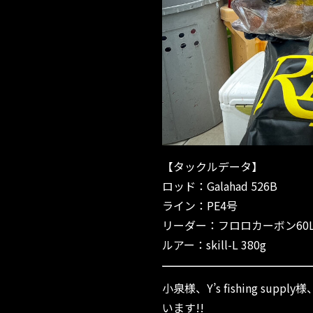
【タックルデータ】
ロッド：Galahad 526B
ライン：PE4号
リーダー：フロロカーボン60L
ルアー：skill-L 380g
小泉様、Y’s fishing s
います!!