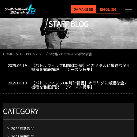
JAPANESE
ENGLISH
STAFF BLOG
HOME
»
STAFF BLOG
»
シーズン特集
»
BattleWhip解体新書
2025.06.19
【バトルウィップIM解体新書】イカメタルに最適な全4
機種を徹底解説！【シーズン特集】
2025.06.19
【バトルウィップOR解体新書】オモリグに最適な全2
機種を徹底解説！【シーズン特集】
CATEGORY
2026年新製品
2025年新製品