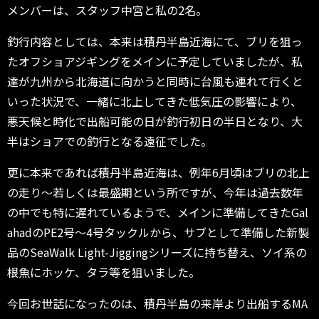
メンバーは、スタッフ中宮と私の2名。
釣行内容としては、本来は積丹半島近海にて、ブリを狙っ
たオフショアジギングをメインに予定していましたが、私
達が九州から北海道に向かうと同時に台風も連れて行くと
いった状況で、一緒に北上してきた低気圧の影響により、
悪天候と時化で出船可能の日が釣行初日の半日となり、大
半はショアでの釣行となる遠征でした。
更に本来であれば積丹半島近海は、例年6月頃はブリの北上
の走り～若しくは最盛期という所ですが、今年は過去数年
の中でも特に遅れているようで、メインに準備してきたGal
ahadのPE2号～4号タックルから、サブとして準備した新製
品のSeaWalk Light-Jiggingシリーズに持ち替え、ソイ系の
根魚にホッケ、タラ等を狙いました。
今回お世話になったのは、積丹半島の来岸より出船するMA