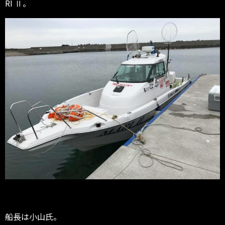
RI Ⅱ。
船長は小山氏。