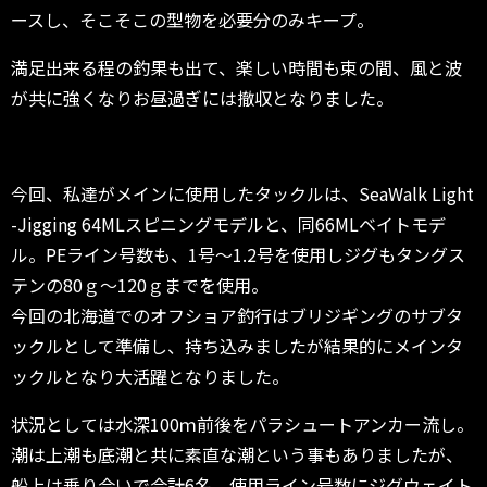
ースし、そこそこの型物を必要分のみキープ。
満足出来る程の釣果も出て、楽しい時間も束の間、風と波
が共に強くなりお昼過ぎには撤収となりました。
今回、私達がメインに使用したタックルは、SeaWalk Light
-Jigging 64MLスピニングモデルと、同66MLベイトモデ
ル。PEライン号数も、1号～1.2号を使用しジグもタングス
テンの80ｇ～120ｇまでを使用。
今回の北海道でのオフショア釣行はブリジギングのサブタ
ックルとして準備し、持ち込みましたが結果的にメインタ
ックルとなり大活躍となりました。
状況としては水深100ｍ前後をパラシュートアンカー流し。
潮は上潮も底潮と共に素直な潮という事もありましたが、
船上は乗り合いで合計6名、使用ライン号数にジグウェイト