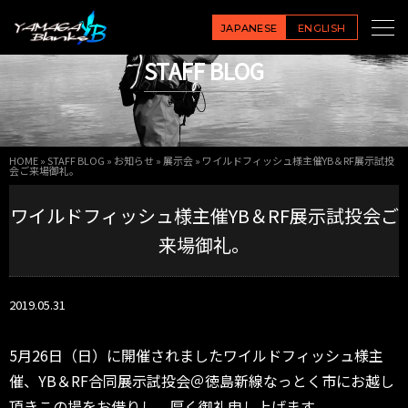
JAPANESE
ENGLISH
STAFF BLOG
HOME
»
STAFF BLOG
»
お知らせ
»
展示会
»
ワイルドフィッシュ様主催YB＆RF展示試投
会ご来場御礼。
ワイルドフィッシュ様主催YB＆RF展示試投会ご
来場御礼。
2019.05.31
5月26日（日）に開催されましたワイルドフィッシュ様主
催、YB＆RF合同展示試投会＠徳島新線なっとく市にお越し
頂きこの場をお借りし、厚く御礼申し上げます。