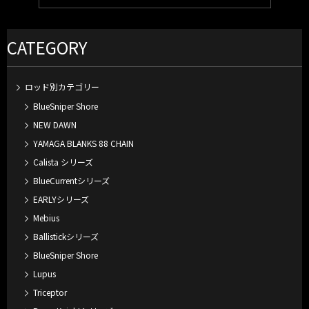
CATEGORY
ロッド別カテゴリー
BlueSniper Shore
NEW DAWN
YAMAGA BLANKS 88 CHAIN
Calista シリーズ
BlueCurrentシリーズ
EARLYシリーズ
Mebius
Ballistickシリーズ
BlueSniper Shore
Lupus
Triceptor