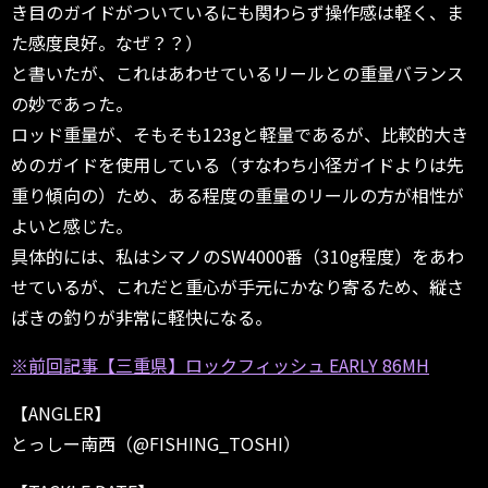
き目のガイドがついているにも関わらず操作感は軽く、ま
た感度良好。なぜ？？）
と書いたが、これはあわせているリールとの重量バランス
の妙であった。
ロッド重量が、そもそも123gと軽量であるが、比較的大き
めのガイドを使用している（すなわち小径ガイドよりは先
重り傾向の）ため、ある程度の重量のリールの方が相性が
よいと感じた。
具体的には、私はシマノのSW4000番（310g程度）をあわ
せているが、これだと重心が手元にかなり寄るため、縦さ
ばきの釣りが非常に軽快になる。
※前回記事
【三重県】ロックフィッシュ EARLY 86MH
【ANGLER】
とっしー南西（@FISHING_TOSHI）