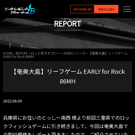
JAPANESE
ENGLISH
REPORT
HOME
»
REPORT
»
ロッド別カテゴリー
»
EARLYシリーズ
»
【奄美大島】リーフゲーム
EARLY for Rock 86MH
【奄美大島】リーフゲーム EARLY for Rock
86MH
2022.06.09
兵庫県にお住いのとっしー南西 様より前回三重県でのロッ
クフィッシュゲームに引き続きまして、今回は奄美大島で
の釣行模様をレポート頂きましたので、ご紹介させていた