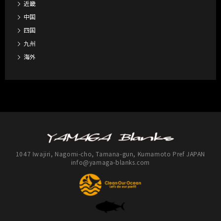
近畿
中国
四国
九州
海外
1047 Iwajiri, Nagomi-cho, Tamana-gun, Kumamoto Pref JAPAN
info@yamaga-blanks.com