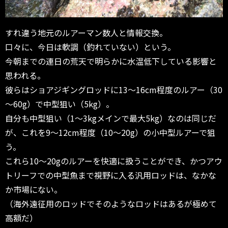
すれ違う地元のルアーマン数人と情報交換。
口々に、今日は軟調（釣れていない）という。
今朝までの連日の荒天で明らかに水温低下している影響と
思われる。
彼らはショアジギングロッドに13～16cm程度のルアー（30
～60g）で中型狙い（5kg）。
自分も中型狙い（1～3kgメインで最大5kg）なのは同じだ
が、これを9～12cm程度（10～20g）の小中型ルアーで狙
う。
これら10～20gのルアーを快適に扱うことができ、かつアウ
トリーフでの中型魚まで視野に入る汎用ロッドは、なかな
か市場にない。
（海外遠征用のロッドでそのようなロッドはあるが極めて
高額だ）