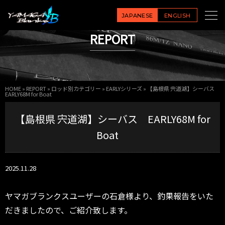
JAPANESE
ENGLISH
REPORT
HOME
»
REPORT
»
ロッド別カテゴリー
»
EARLYシリーズ
»
【島根県 宍道湖】シーバス
EARLY68M for Boat
【島根県 宍道湖】シーバス EARLY68M for
Boat
2025.11.28
ヤマガブランクスユーザーの石倉様より、釣果報告をいた
だきましたので、ご紹介致します。