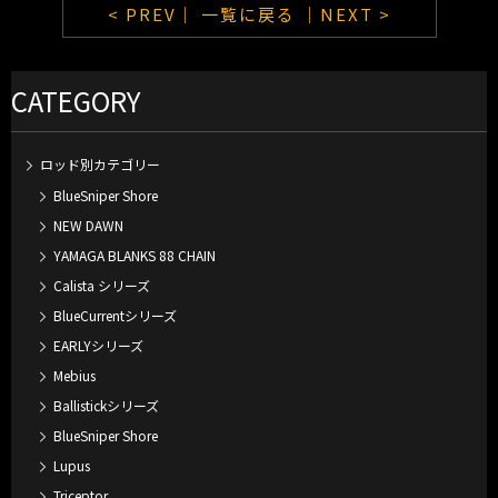
< PREV｜
一覧に戻る
｜NEXT >
CATEGORY
ロッド別カテゴリー
BlueSniper Shore
NEW DAWN
YAMAGA BLANKS 88 CHAIN
Calista シリーズ
BlueCurrentシリーズ
EARLYシリーズ
Mebius
Ballistickシリーズ
BlueSniper Shore
Lupus
Triceptor