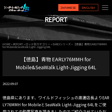
JAPANESE
ENGLISH
REPORT
HOME
»
REPORT
»
ロッド別カテゴリー
»
EARLYシリーズ
»
【徳島】青物 EARLY76MMH
for Mobile&SeaWalk Light-Jigging 64L
【徳島】青物 EARLY76MMH for
Mobile&SeaWalk Light-Jigging 64L
2022.09.07
徳島県にあります、ワイルドフィッシュの渡邊店長よりEAR
LY76MMH for MobileとSeaWalk Light-Jigging 64Lをご使
用されての釣果写真を頂きましたのでご紹介させていただ