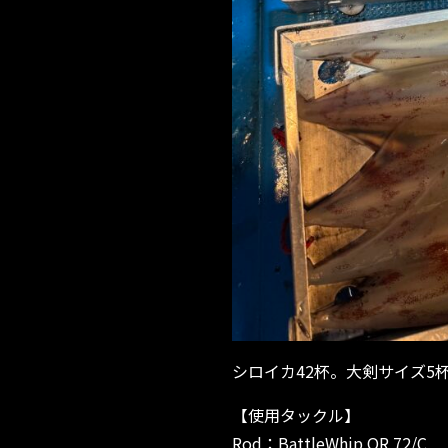
シロイカ42杯。大剣サイズ5
【使用タックル】
Rod：BattleWhip OR 72/C