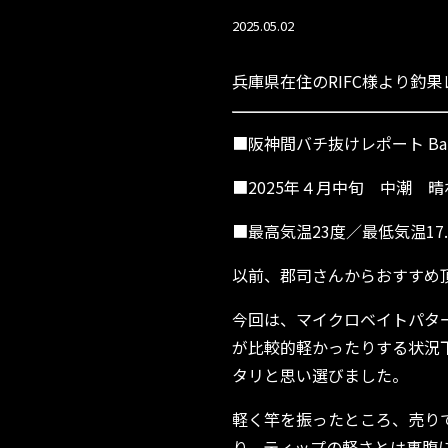
2025.05.02
兵庫県在住のRIFC様より釣
■阪神間バチ抜けレポート Ballis
■2025年４月中旬 中潮 晴
■最高気温23度／最低気温17.
以前、郡司さんからおすすめ頂き気に
今回は、マイクロベイトパタ
が比較的軽かったりする状況
タリと思い選びました。
軽く竿を振ったところ、売り
り、ティップの軽さとは裏腹