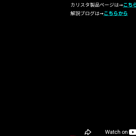
カリスタ製品ページは➞
こち
解説ブログは➞
こちらから