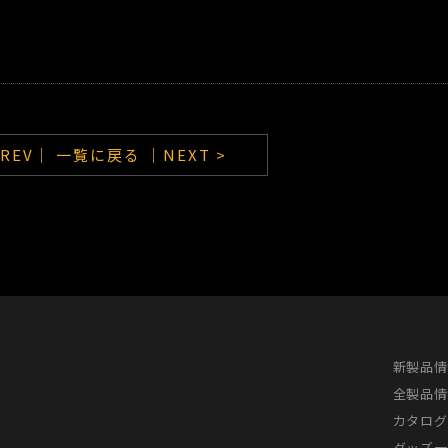
PREV｜
一覧に戻る
｜NEXT >
新製品情
全製品情
カタログ
グッズ一