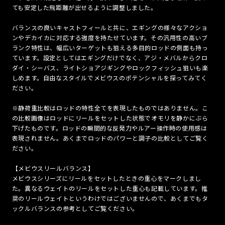
ても安定した飛距離が出せるように調整しました。
バランスの良いキャストフィールと共に、エギングの様々なアクショ
ンやデカイカに対応する強度を持たせています。その汎用性の高いブ
ランク特性は、幅広いターゲットも狙える多目的ロッドの側面も持っ
ています。設定としてはエギングだけでなく、アジ・メバルからクロ
ダイ・シーバス、ライトショアジギングやロックフィッシュ狙いも楽
しめます。自由なスタイルでメビウスのポテンシャルを探ってみてく
ださい。
※静荷重比較はロッドの特性全てを表現したものではありません。こ
の比較画像はロッドにリールをセットした状態でオモリを静かにぶら
下げたものです。ロッドの瞬間的な反発力やルアー操作時の使用感は
表現されません。あくまでロッドのパワーと調子の比較としてご覧く
ださい。
【メビウスリールバランス】
メビウスシリーズにリールをセットしたときの重心をマークしまし
た。異なるウェイトのリールをセットした重心も記載しています。推
奨のリールウェイトというわけではございませんので、あくまでもタ
ックルバランスの参考としてご覧ください。