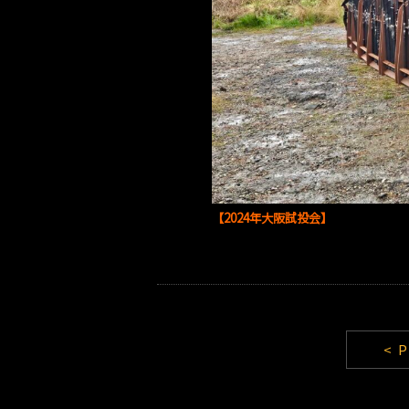
【2024年大阪試投会】
< 