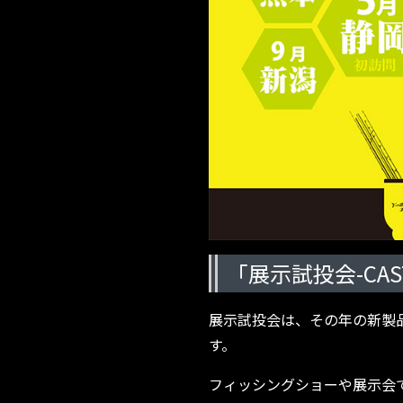
「展示試投会-CAST
展示試投会は、その年の新製
す。
フィッシングショーや展示会