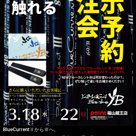
BlueCurrentⅡからⅢへ。