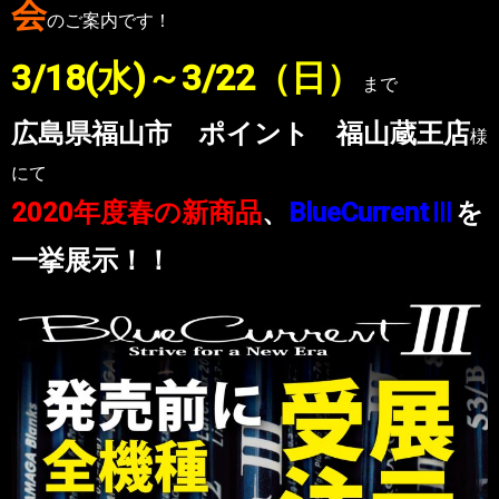
会
のご案内です！
3/18(水
)
～3/22（日）
まで
広島県福山市 ポイント 福山蔵王店
様
にて
2020年度春の新商品
、
BlueCurrentⅢ
を
一挙展示！！