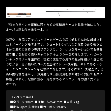
『狙ったラインを正確に通すための高精度キャスト性能を軸にした、
ルーパス新世代を象る一本。』
源流や小渓流のアップストリームゲームを深く愉しむために設計され
たミノーイングモデルです。ショートレングスながら芯のある張りと
十分な反発力を持つ専用ブランクにより、小さなモーションでも低弾
道で狙いを射抜く高いキャストアキュラシーを発揮します。ヘビーシ
ンキングミノーを主体に、複雑に変化する流れの強弱を細かく感じ取
りながら、思い描いたコースを正確にトレース可能。キレのあるトゥ
イッチングアクションも軽快にこなします。さらに3ピース構造による
高い携行性を活かし、源流遡行や山岳渓流を長距離歩く釣行でも楽に
移動しやすく、記憶に残る一尾を求めるアングラーを力強く支える一
本です。
【スペック詳細】
■全長:1570mm ■仕舞寸法:545mm ■自重:71g
■継数:3pcs(印籠継) ■カーボン:99.8%