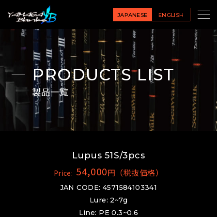
JAPANESE
ENGLISH
PRODUCTS LIST
製品一覧
Lupus 51S/3pcs
54,000
円（税抜価格）
Price:
JAN CODE: 4571584103341
Lure: 2~7g
Line: PE 0.3~0.6