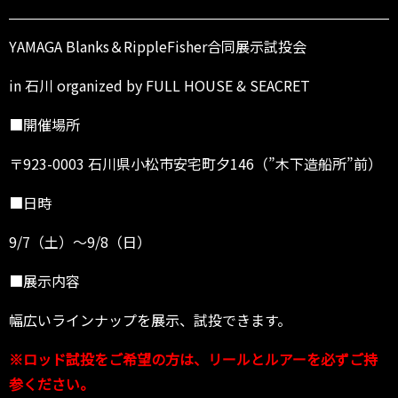
s
h
e
YAMAGA Blanks＆RippleFisher合同展示試投会
r
合
in 石川 organized by FULL HOUSE & SEACRET
同
展
■開催場所
示
試
〒923-0003 石川県小松市安宅町夕146（”木下造船所”前）
投
会
■日時
i
n
9/7（土）～9/8（日）
石
川
■展示内容
～
9/
幅広いラインナップを展示、試投できます。
8
（日）
※ロッド試投をご希望の方は、リールとルアーを必ずご持
参ください。