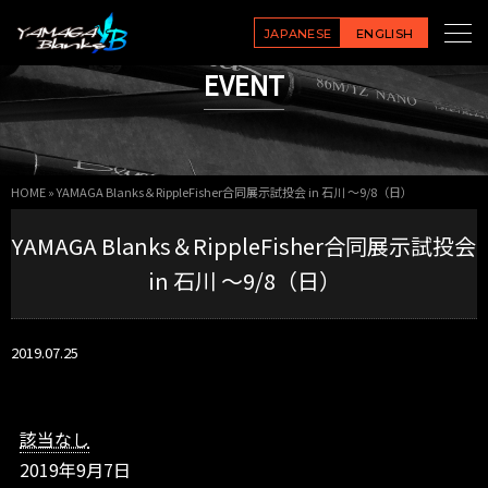
Y
A
JAPANESE
ENGLISH
M
EVENT
A
G
A
B
l
HOME
»
YAMAGA Blanks＆RippleFisher合同展示試投会 in 石川 ～9/8（日）
a
n
YAMAGA Blanks＆RippleFisher合同展示試投会
k
s
in 石川 ～9/8（日）
＆
R
i
2019.07.25
p
p
l
e
該当なし
F
2019年9月7日
i