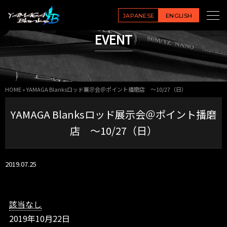
Y
A
JAPANESE
ENGLISH
M
EVENT
A
G
A
B
l
HOME
»
YAMAGA Blanksロッド展示会＠ポイント播磨店 ～10/27（日）
a
n
YAMAGA Blanksロッド展示会＠ポイント播磨
k
s
店 ～10/27（日）
ロ
ッ
ド
2019.07.25
展
示
会
＠
該当なし
ポ
2019年10月22日
イ