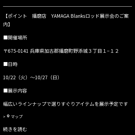
ン
ト
播
【ポイント 播磨店 YAMAGA Blanksロッド展示会のご案
磨
内】
店
～
■開催場所
1
0/
〒675-0141 兵庫県加古郡播磨町野添城３丁目１−１２
2
7
■日時
（日）
10/22（火）～10/27（日）
■展示内容
幅広いラインナップで選りすぐりアイテムを展示予定です
ポ
マップ
イ
続きを読む
ン