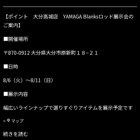
ン
ト
大
【ポイント 大分高城店 YAMAGA Blanksロッド展示会の
分
ご案内】
高
城
■開催場所
店
～
〒870-0912 大分県大分市原新町１８−２１
8/
1
■日時
1
（日）
8/6（火）～8/11（日）
■展示内容
幅広いラインナップで選りすぐりアイテムを展示予定です
ポ
マップ
イ
続きを読む
ン