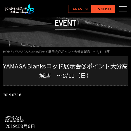
Y
A
JAPANESE
ENGLISH
M
EVENT
A
G
A
B
l
HOME
»
YAMAGA Blanksロッド展示会＠ポイント大分高城店 ～8/11（日）
a
n
YAMAGA Blanksロッド展示会＠ポイント大分高
k
s
城店 ～8/11（日）
ロ
ッ
ド
2019.07.16
展
示
会
＠
該当なし
ポ
2019年8月6日
イ