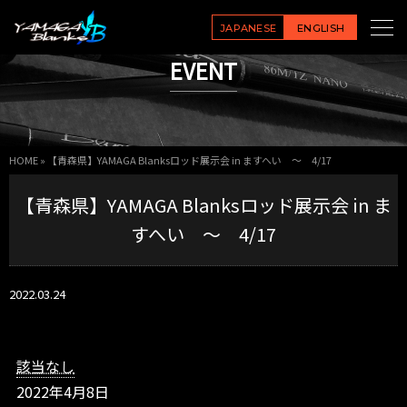
【青
森
JAPANESE
ENGLISH
県】
EVENT
Y
A
M
A
G
HOME
»
【青森県】YAMAGA Blanksロッド展示会 in ますへい ～ 4/17
A
B
【青森県】YAMAGA Blanksロッド展示会 in ま
l
a
すへい ～ 4/17
n
k
s
2022.03.24
ロ
ッ
ド
展
該当なし
示
2022年4月8日
会