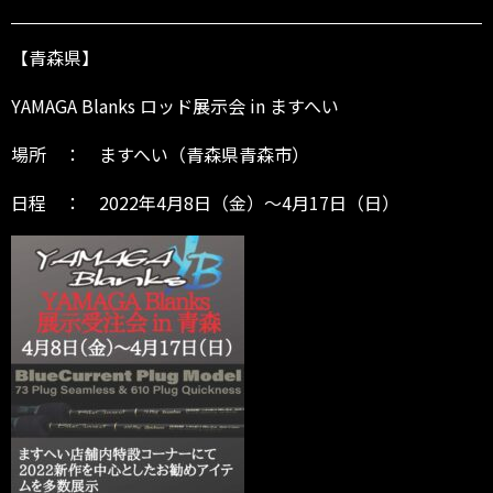
i
n
ま
【青森県】
す
へ
YAMAGA Blanks ロッド展示会 in ますへい
い
～
場所 ： ますへい（青森県青森市）
4/
1
日程 ： 2022年4月8日（金）～4月17日（日）
7