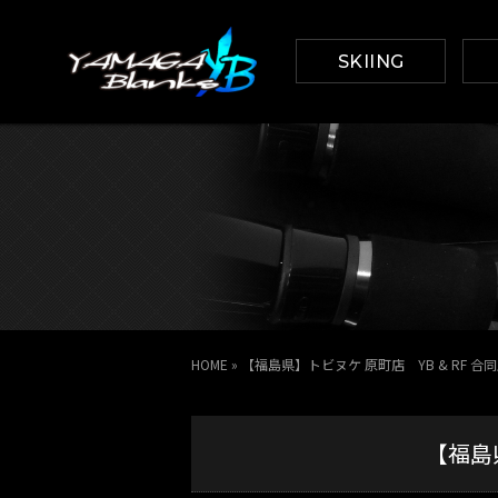
SKIING
HOME
»
【福島県】トビヌケ 原町店 YB & RF 
【福島