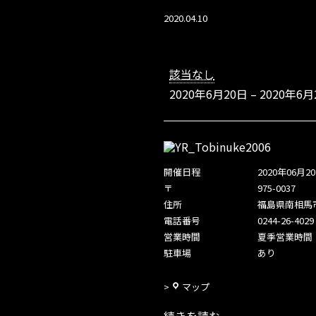
2020.04.10
【福
島
該当なし
県】
2020年6月20日
–
2020年6月
ト
ビ
ヌ
ケ
原
開催日程
2020年06月
町
〒
975-0037
店
Y
住所
福島県南相馬
B
電話番号
0244-26-4029
&
営業時間
夏季営業時間（
R
駐車場
あり
F
合
ト
マップ
同
ビ
展