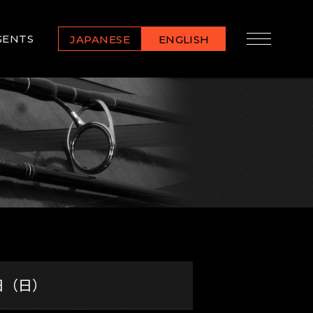
GENTS
JAPANESE
ENGLISH
日（日）