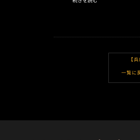
続きを読む
ヌ
示
ケ
会
原
～
2
町
1
店
日
（日）
【兵
一覧に