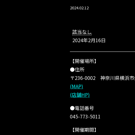
2024.02.12
【神
奈
該当なし
川
2024年2月16日
県】
上
州
【開催場所】
屋
横
●住所
浜
〒236-0002 神奈川県横浜
南
(MAP)
部
市
(店舗HP)
場
店
●電話番号
～
045-773-5011
2/
2
【開催期間】
5