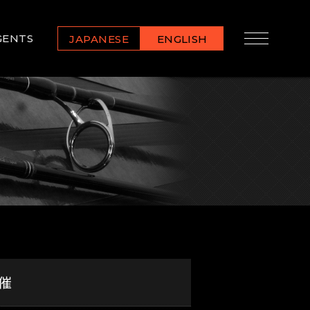
GENTS
JAPANESE
ENGLISH
催