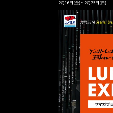
2月16日(金)～2月25日(日)
ま
で
開
催