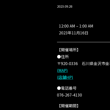
2023.09.28
【石
川
12:00 AM
–
1:00 AM
県】
2023年11月16日
上
州
屋
【開催場所】
金
沢
●住所
金
〒920-0336 石川県金沢市金
石
(MAP)
店
～
(店舗HP)
1
1/
●電話番号
2
076-267-4130
6
ま
【開催期間】
で