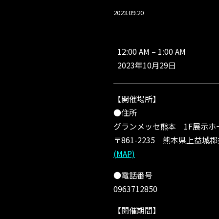
2023.09.20
【熊
本
12:00 AM
–
1:00 AM
県】
2023年10月29日
山
本
釣
【開催場所】
具
(シ
●住所
ー
グランメッセ熊本 1F展示ホ
バ
〒861-2235 熊本県上益城郡
ス
パ
(MAP)
ー
テ
●電話番号
ィ
0963712850
ー
2
【開催期間】
0