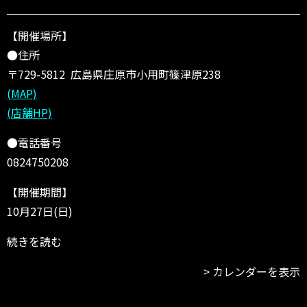
ャ
ー
リ
【開催場所】
ゾ
●住所
ー
〒729-5812 広島県庄原市小用町篠津原238
ト
庄
(MAP)
原
(店舗HP)
●電話番号
0824750208
【開催期間】
10月27日(日)
続きを読む
カレンダーを表示