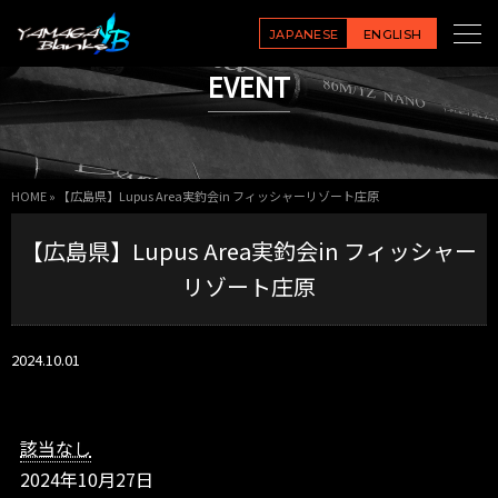
【広
島
JAPANESE
ENGLISH
県】
EVENT
L
u
p
u
s
HOME
»
【広島県】Lupus Area実釣会in フィッシャーリゾート庄原
A
r
【広島県】Lupus Area実釣会in フィッシャー
e
a
リゾート庄原
実
釣
会
2024.10.01
i
n
フ
ィ
該当なし
ッ
2024年10月27日
シ