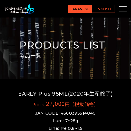
JAPANESE
ENGLISH
PRODUCTS LIST
製品一覧
EARLY Plus 95ML(2020年生産終了)
27,000
円（税抜価格）
Price:
JAN CODE: 4560395514040
Lure: 7~28g
Line: Pe 0.8~1.5