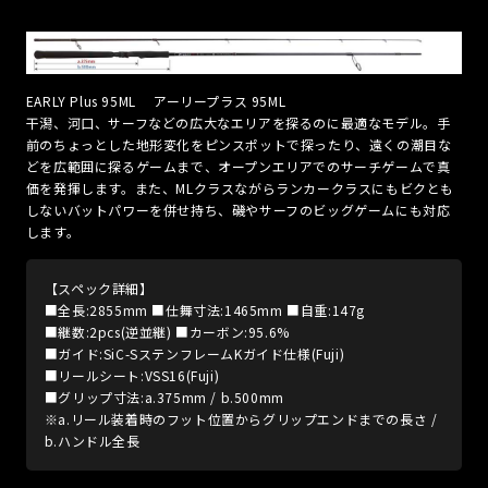
EARLY Plus 95ML アーリープラス 95ML
干潟、河口、サーフなどの広大なエリアを探るのに最適なモデル。手
前のちょっとした地形変化をピンスポットで探ったり、遠くの潮目な
どを広範囲に探るゲームまで、オープンエリアでのサーチゲームで真
価を発揮します。また、MLクラスながらランカークラスにもビクとも
しないバットパワーを併せ持ち、磯やサーフのビッグゲームにも対応
します。
【スペック詳細】
■全長:2855mm ■仕舞寸法:1465mm ■自重:147g
■継数:2pcs(逆並継) ■カーボン:95.6%
■ガイド:SiC-SステンフレームKガイド仕様(Fuji)
■リールシート:VSS16(Fuji)
■グリップ寸法:a.375mm / b.500mm
※a.リール装着時のフット位置からグリップエンドまでの長さ /
b.ハンドル全長