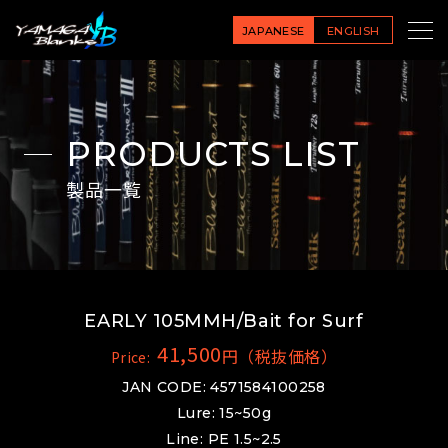
JAPANESE
ENGLISH
PRODUCTS LIST
製品一覧
EARLY 105MMH/Bait for Surf
41,500
円（税抜価格）
Price:
JAN CODE: 4571584100258
Lure: 15~50g
Line: PE 1.5~2.5