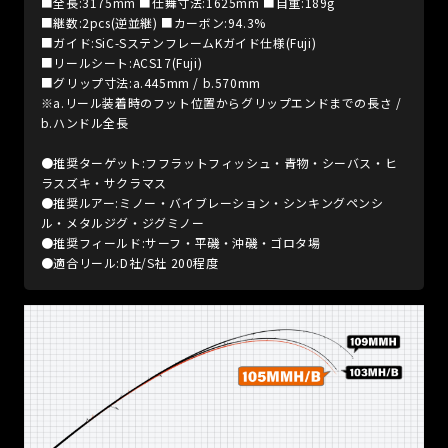
■全長:3175mm ■仕舞寸法:1625mm ■自重:189g
■継数:2pcs(逆並継) ■カーボン:94.3%
■ガイド:SiC-SステンフレームKガイド仕様(Fuji)
■リールシート:ACS17(Fuji)
■グリップ寸法:a.445mm / b.570mm
※a.リール装着時のフット位置からグリップエンドまでの長さ /
b.ハンドル全長
●推奨ターゲット:フフラットフィッシュ・青物・シーバス・ヒ
ラスズキ・サクラマス
●推奨ルアー:ミノー・バイブレーション・シンキングペンシ
ル・メタルジグ・ジグミノー
●推奨フィールド:サーフ・平磯・沖磯・ゴロタ場
●適合リール:D社/S社 200程度