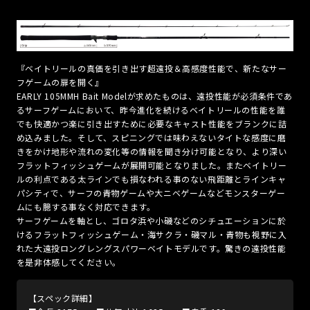
『ベイトリールの真価を引き出す超遠投＆高感度性能で、新たなサー
フゲームの扉を開く』
EARLY 105MMH Bait Modelが求めたものは、遠投性能が必須条件であ
るサーフゲームにおいて、昨今進化を続けるベイトリールの性能を誰
でも快適かつ楽に引き出すために必要なキャスト性能をブランクに詰
め込みました。そして、スピニングでは味わえないタイトな感度に磨
きをかけ地形や流れの変化等の情報を聞き分け可能となり、より深い
フラットフィッシュゲームが展開可能となりました。またベイトリー
ルの利点である太ラインでも損なわれる事のない飛距離とラインキャ
パシティで、サーフの青物ゲームや大ニベゲームなどモンスターゲー
ムにも臆する事なく対応できます。
サーフゲームを軸とし、ゴロタ浜や小磯などのシチュエーションに於
けるフラットフィッシュゲーム・海サクラ・磯マル・青物も視野に入
れた大遠投ロングレングスパワーベイトモデルです。驚きの遠投性能
を是非体感してください。
【スペック詳細】