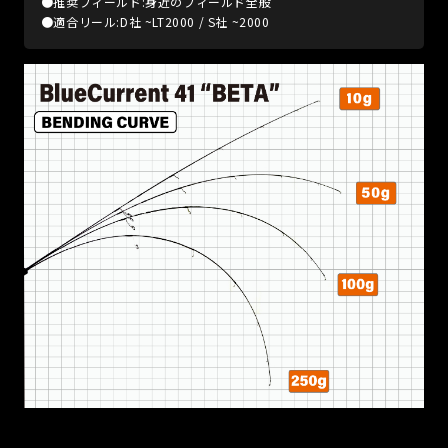
●推奨フィールド:身近のフィールド全般
●適合リール:D社 ~LT2000 / S社 ~2000