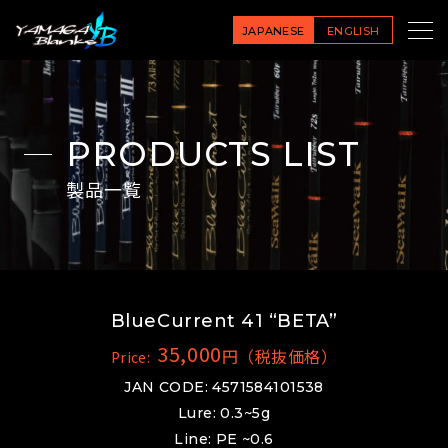
JAPANESE
ENGLISH
PRODUCTS LIST
製品一覧
BlueCurrent 41 “BETA”
35,000
円（税抜価格）
Price:
JAN CODE: 4571584101538
Lure: 0.3~5g
Line: PE ~0.6