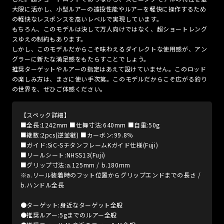
大限に活かし、小型ルアーの遠投性能やルアーを軽快に操作するため
の軽快なレスポンスを高いレベルで実現しています。
もちろん、このモデルは決して万人向けではなく、超ショートレング
スゆえの制約もあります。
しかし、このモデルだからこそ味わえるダイレクトな使用感が、アン
グラーに新たな満足感をもたらすことでしょう。
推奨ターゲットやルアーの指定はあえて設けていません。このロッド
の楽しみ方は、まさに使い手次第。このモデルだからこそ広がる釣り
の世界を、ぜひご体感ください。
【スペック詳細】
■全長:1242mm ■仕舞寸法:640mm ■自重:50g
■継数:2pcs(逆並継) ■カーボン:99.8%
■ガイド:SiC-SチタンフレームKガイド仕様(Fuji)
■リールシート:NHSS13(Fuji)
■グリップ寸法:a.125mm / b.180mm
※a.リール装着時のフット位置からグリップエンドまでの長さ /
b.ハンドル全長
●ターゲット:身近なターゲット全般
●推奨ルアー:5gまでのルアー全般