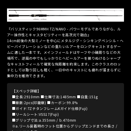
『バリスティック96MMH TZ/NANO - パワーモデルでありながら、ル
アー操作性とキャスタビリティーを高次元で融合』
14cm前後の大型ミノーを中心にメタルジグ・シンキングペンシル・ヘ
ビーバイブレーションなどの重たいルアーをロングキャストするゲー
ムに適した一本です。メインフィールドはサーフや小磯周りなどの大
場所で、逆風の中でもしっかりとヘビールアーを振りぬけるシャープ
なキャストフィールで確実な飛距離を約束します。このクラスのロッ
ドとしては取り回しも軽く、一日中のキャストにも疲れが溜まらずに
集中力を維持できます。
【スペック詳細】
■全長:2910mm ■仕舞寸法:1485mm ■自重:151g
■継数:2pcs(印籠継) ■カーボン:99.8%
■ガイド:TZチタンフレームKガイド仕様(Fuji)
■リールシート:VSS17(Fuji)
■グリップ寸法:a.355mm / b.470mm
※a.リール装着時のフット位置からグリップエンドまでの長さ /