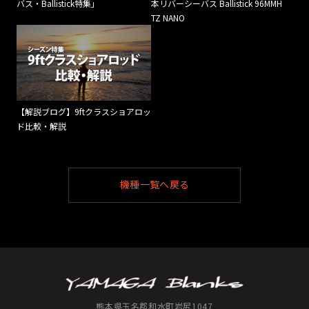
バス・Ballistick特集」
本リバーシーバス Ballistick 96MMH
TZ NANO
【解説ブログ】9ftクラスショアロッ
ド比較・解説
機種一覧へ戻る
熊本県玉名郡和水町岩尻1047