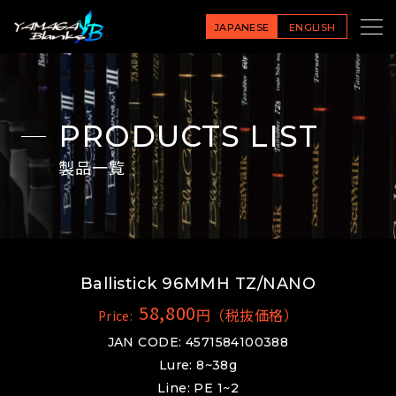
JAPANESE
ENGLISH
PRODUCTS LIST
製品一覧
Ballistick 96MMH TZ/NANO
58,800
円（税抜価格）
Price:
JAN CODE: 4571584100388
Lure: 8~38g
Line: PE 1~2