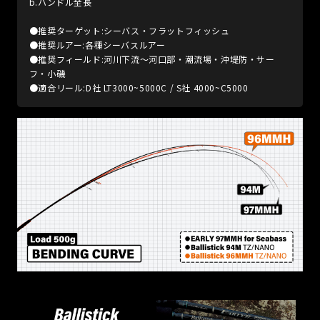
b.ハンドル全長
●推奨ターゲット:シーバス・フラットフィッシュ
●推奨ルアー:各種シーバスルアー
●推奨フィールド:河川下流～河口部・潮流場・沖堤防・サー
フ・小磯
●適合リール:D社 LT3000~5000C / S社 4000~C5000