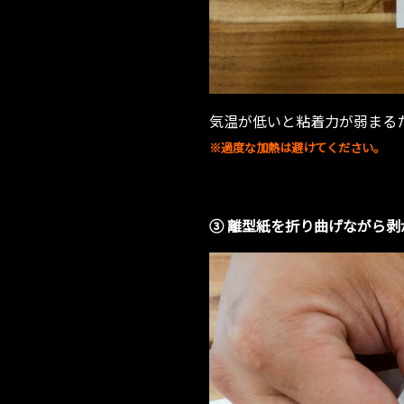
気温が低いと粘着力が弱まる
※過度な加熱は避けてください。
③ 離型紙を折り曲げながら剥