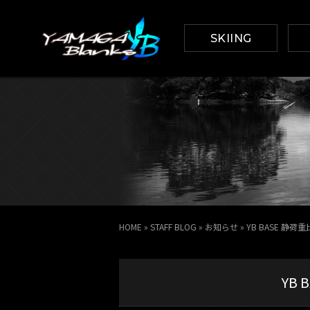
SKIING
HOME
»
STAFF BLOG
»
お知らせ
»
YB BASE 静
YB