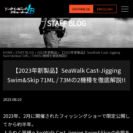
JAPANESE
ENGLISH
STAFF BLOG
HOME
»
STAFF BLOG
»
2023年新製品
»
【2023年新製品】SeaWalk Cast-Jigging
Swim&Skip 71ML / 73Mの2機種を徹底解説!!
【2023年新製品】SeaWalk Cast-Jigging
Swim&Skip 71ML / 73Mの2機種を徹底解説!!
2023.08.10
2023年、2月に開催されたフィッシングショーで限定公開し
てから約半年。
ようやく皆様へSeaWalk Cast-Jigging Swim&Skipの全貌を