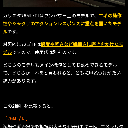
カリスタ76ML/TJはワンパワー上のモデルで、
エギの操作
性やシャクリのアクションレスポンスに重点を置いたモデ
ル
です。
対照的に72L/TFは
感度や軽さなど繊細さに磨きをかけたモ
デル
ですので、使用感は別ものです。
どちらのモデルもメイン機種としてお勧めできるモデル
で、どちらか一本をと言われると、ともに甲乙つけがたい
魅力があります。
この2機種を比較すると、
「76ML/TJ」
深場や潮流場でも抵抗の大きな3.5号(エギ王K、エメラルダ