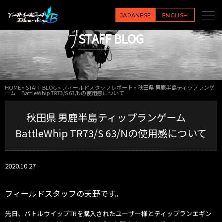
JAPANESE
ENGLISH
STAFF BLOG
HOME
»
STAFF BLOG
»
フィールドスタッフレポート
»
秋田県 男鹿半島ティップランゲ
ーム BattleWhip TR73/S 63/Nの使用感について
秋田県 男鹿半島ティップランゲーム
BattleWhip TR73/S 63/Nの使用感について
2020.10.27
フィールドスタッフの天野です。
先日、
バトルウイップTRを購入されたユーザー様とティップランエギン