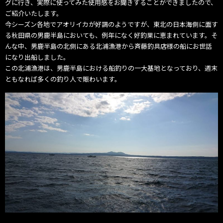
グに行き、
実際に使ってみた使用感をお聞きすることができましたので、
ご紹介いたします。
今シーズン各地でアオリイカが好調のようですが、
東北の日本海側に面す
る秋田県の男鹿半島においても、
例年になく好釣果に恵まれています。そ
んな中、
男鹿半島の北側にある北浦漁港から斉藤釣具店様の船にお世話
にな
り出船しました。
この北浦漁港は、
男鹿半島における船釣りの一大基地となっており、
週末
ともなれば多くの釣り人で賑わいます。