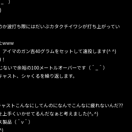
＾_＾）
)
のか波打ち際にはだいぶカタクチイワシが打ち上がってい
たwww
アイマのガン吉40グラムをセットして遠投します(^ ^)
H！
じないで余裕の100メートルオーバーです（＾_＾）
キャスト、シャくるを繰り返します。
キャストこんなにしてんのになんでこんなに疲れないんだ⁇
上手くいかせてるんだなぁと考えました(^｡^)
ス製品（＾ν＾）
)