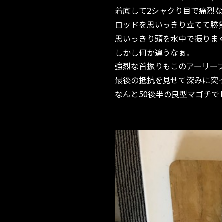
着底して2シャクり目で痛烈
ロッドを思いっきり立てて勝
思いっきり頭を水中で振りま
しかし何か違うなぁ。
強烈な首振りもこのアーリープ
最後の抵抗を見せて深みに突
なんと50後半の良型マゴチでした