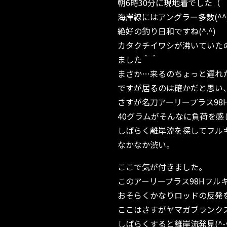
朝6時30分に現地着でした（
海岸線にはアングラー多数(^^
絶好の釣り日和ですね(^.^)
カタクチイワシが沸いていた
ました＾＾
まさか…来るのちょっと遅れ
ですが居るのは確かだと思い、
さすが名刀アーリープラス98
40グラムがそんなに負荷を感
しばらく離岸流を探してフル
なかなか渋い。
ここで気が付きました。
このアーリープラス98Hフル
おそらくかなりロッドの反発を
ここはさすがヤマガブランク
しばらくすると離岸流発見(^-^