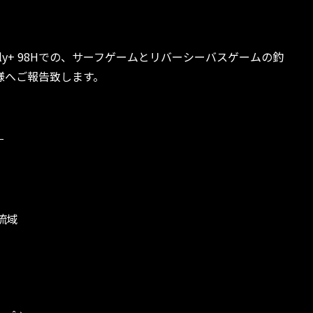
ly+ 98Hでの、サーフゲームとリバーシーバスゲームの釣
様へご報告致します。
。
—
流域