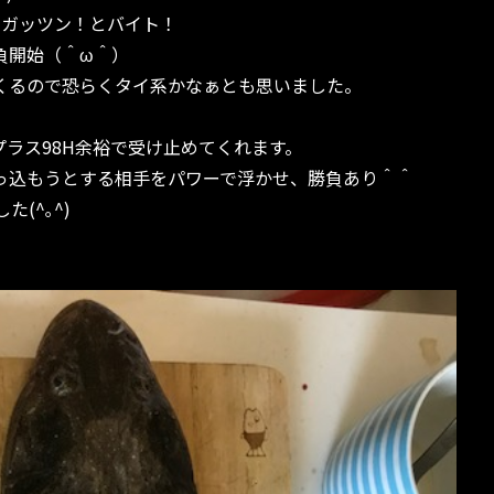
なガッツン！とバイト！
負開始（＾ω＾）
くるので恐らくタイ系かなぁとも思いました。
ラス98H余裕で受け止めてくれます。
っ込もうとする相手をパワーで浮かせ、勝負あり＾＾
(^｡^)