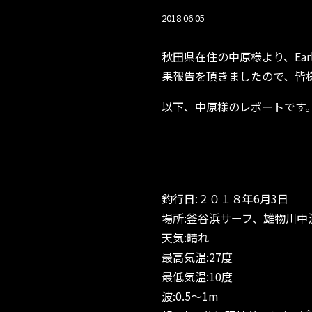
2018.06.05
秋田県在住の中原様より、Ear
果報告を頂きましたので、皆
以下、中原様のレポートです
————————————————
釣行日:２０１８年6月3日
場所:釜谷浜サーフ、雄物川中
天気:晴れ
最高気温:27度
最低気温:10度
波:0.5〜1m