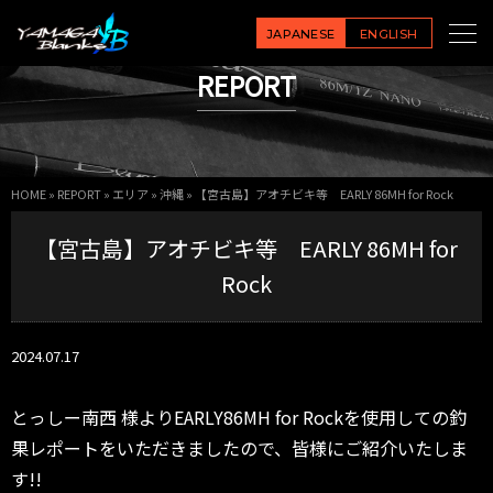
JAPANESE
ENGLISH
REPORT
HOME
»
REPORT
»
エリア
»
沖縄
»
【宮古島】アオチビキ等 EARLY 86MH for Rock
【宮古島】アオチビキ等 EARLY 86MH for
Rock
2024.07.17
とっしー南西 様よりEARLY86MH for Rockを使用しての釣
果レポートをいただきましたので、皆様にご紹介いたしま
す!!