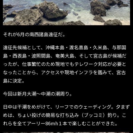
それが6月の南西諸島遠征だ。
遠征先候補として、沖縄本島・渡名喜島・久米島、与那国
島・西表島・波照間島、奄美大島、そして宮古島が候補だ
ったが、仕事繁忙のため現地でもテレワーク対応が必要と
なったことから、アクセスや現地インフラを鑑みて、宮古
島に決定。
今回は新月大潮～中潮の潮周り。
日中は干潮をめがけて、リーフでのウェーディング。夕まず
めは、ちょい投げの簡易な打ち込み（ブッコミ）釣り。こ
れらを全てアーリー86mh１本で楽しむことができた。