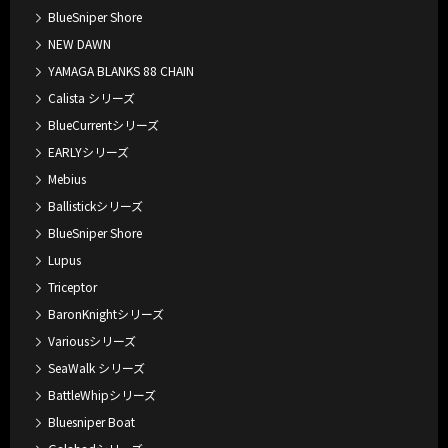
BlueSniper Shore
NEW DAWN
YAMAGA BLANKS 88 CHAIN
Calista シリーズ
BlueCurrentシリーズ
EARLYシリーズ
Mebius
Ballistickシリーズ
BlueSniper Shore
Lupus
Triceptor
BaronKnightシリーズ
Variousシリーズ
SeaWalk シリーズ
BattleWhipシリーズ
Bluesniper Boat