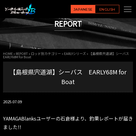
JAPANESE
ENGLISH
REPORT
HOME
»
REPORT
»
ロッド別カテゴリー
»
EARLYシリーズ
»
【島根県宍道湖】シーバス
EARLY68M for Boat
【島根県宍道湖】シーバス EARLY68M for
Boat
2025.07.09
YAMAGABlanksユーザーの石倉様より、釣果レポートが届き
ました!!