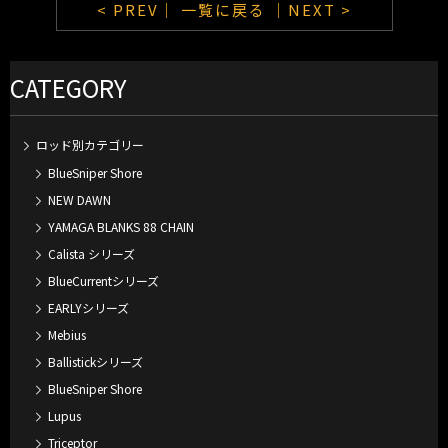
< PREV｜
一覧に戻る
｜NEXT >
CATEGORY
ロッド別カテゴリー
BlueSniper Shore
NEW DAWN
YAMAGA BLANKS 88 CHAIN
Calista シリーズ
BlueCurrentシリーズ
EARLYシリーズ
Mebius
Ballistickシリーズ
BlueSniper Shore
Lupus
Triceptor