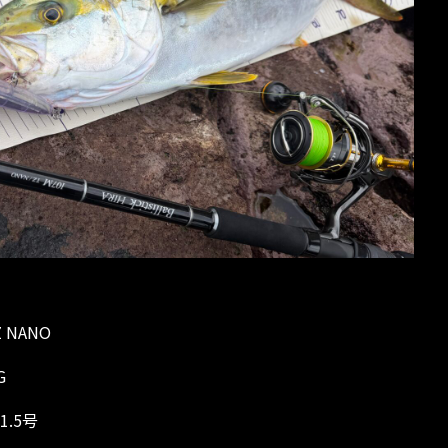
TZ NANO
G
 1.5号