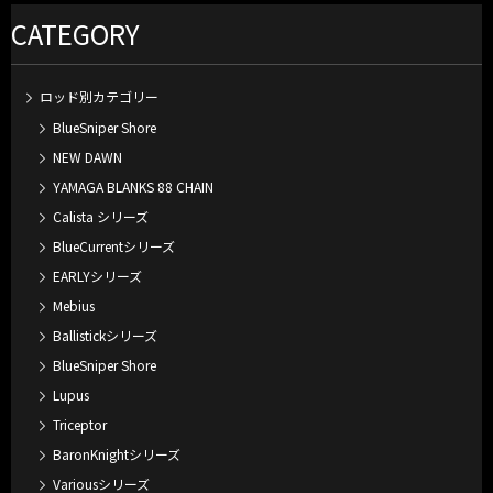
CATEGORY
ロッド別カテゴリー
BlueSniper Shore
NEW DAWN
YAMAGA BLANKS 88 CHAIN
Calista シリーズ
BlueCurrentシリーズ
EARLYシリーズ
Mebius
Ballistickシリーズ
BlueSniper Shore
Lupus
Triceptor
BaronKnightシリーズ
Variousシリーズ