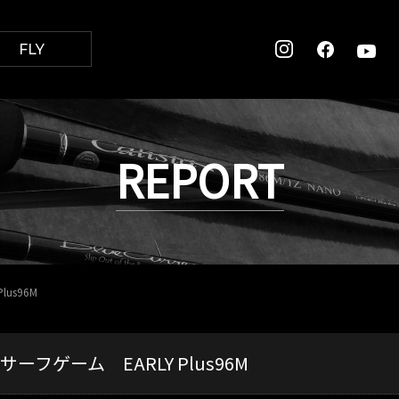
FLY
REPORT
us96M
ーフゲーム EARLY Plus96M