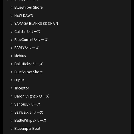
BlueSniper Shore
NEW DAWN
YAMAGA BLANKS 88 CHAIN
Calista シリーズ
BlueCurrentシリーズ
EARLYシリーズ
Mebius
Ballistickシリーズ
BlueSniper Shore
Lupus
Triceptor
BaronKnightシリーズ
Variousシリーズ
SeaWalk シリーズ
BattleWhipシリーズ
Bluesniper Boat