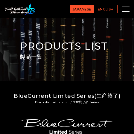
JAPANESE
ENGLISH
PRODUCTS LIST
製品一覧
BlueCurrent Limited Series(生産終了)
Discontinued product / 生産終了品 Series