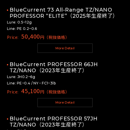
BlueCurrent 73 All-Range TZ/NANO
PROFESSOR “ELITE”（2025年生産終了）
Lure: 0.5~12g
Line: PE 0.2~0.6
50,400
Price:
円（税抜価格）
More Detail
BlueCurrent PROFESSOR 66JH
TZ/NANO（2023年生産終了）
Lure: JH0.2~6g
Line: PE~0.4 / NY・FC1~3lb
45,100
Price:
円（税抜価格）
More Detail
BlueCurrent PROFESSOR 57JH
TZ/NANO（2023年生産終了）