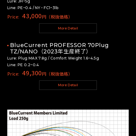
Lure: JH~5g
Line: PE~0.4 / NY・FC1~3lb
43,000
Price:
円（税抜価格）
More Detail
BlueCurrent PROFESSOR 70Plug
TZ/NANO（2023年生産終了）
Lure: Plug MAX 7.8g / Comfort Weight 1.6~4.5g
Line: PE 0.2~0.4
49,300
Price:
円（税抜価格）
More Detail