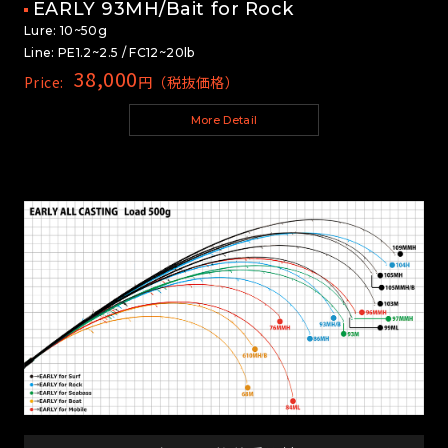
EARLY 93MH/Bait for Rock
Lure: 10~50g
Line: PE1.2~2.5 / FC12~20lb
38,000
Price:
円（税抜価格）
More Detail