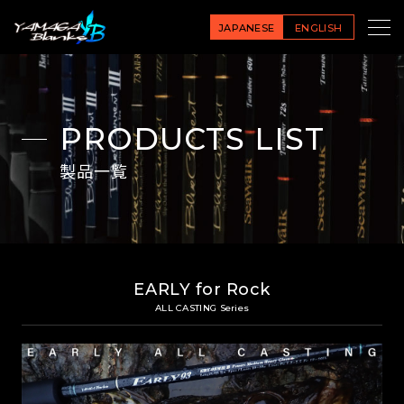
JAPANESE
ENGLISH
PRODUCTS LIST
製品一覧
EARLY for Rock
ALL CASTING Series