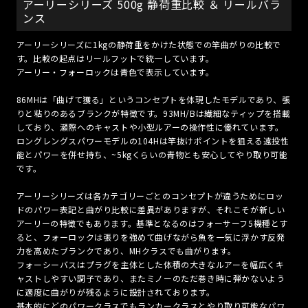
アーリーシリーズ 500g 静荷重比較 ＆ リールバラ
ンス
アーリーシリーズに1kgの静荷重をかけた状態での竿曲がりの比較で
す。比較の起点はリールフットで統一しています。
アーリー・フォーロックは青色で表示しています。
86MHは「曲げて獲る」というコンセプトを体現したモデルであり、張
りと粘りのあるブランクが特徴です。93MH/Bは繊細なティップを搭載
しており、瀬際へのキャストや小型ルアーの操作性に優れています。
ロングレングスパワーモデルの104Hは竿抜けポイントを狙える遠投性
能とパワーを併せ持ち、~5kgくらいの青物とも安心してやり取り可能
です。
アーリーシリーズは各カテゴリーごとのコンセプトが違うためにロッ
ドのパワー表記と曲がり比較に差異がありますが、それこそが新しい
アーリーの特徴でもあります。基準となるのはフォーサーフ5機種とす
ると、フォーロックは張りを強めて曲げながら魚を一気に浮かす反発
力を高めたブランクであり、MHクラスでも曲がります。
フォーシーバスはプラグを主体とした体積の大きなルアーを幅広くキ
ャストしやすい調子であり、またミノーのただ巻き時に弾かないよう
に適度に曲がりが残るように設計されております。
基本的にどのパワークラスでもランカークラスとやり取り可能なパワ