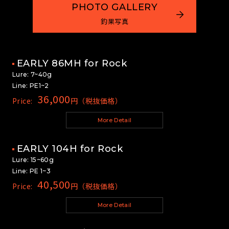
PHOTO GALLERY
釣果写真
EARLY 86MH for Rock
Lure: 7~40g
Line: PE1~2
36,000
Price:
円（税抜価格）
More Detail
EARLY 104H for Rock
Lure: 15~60g
Line: PE 1~3
40,500
Price:
円（税抜価格）
More Detail