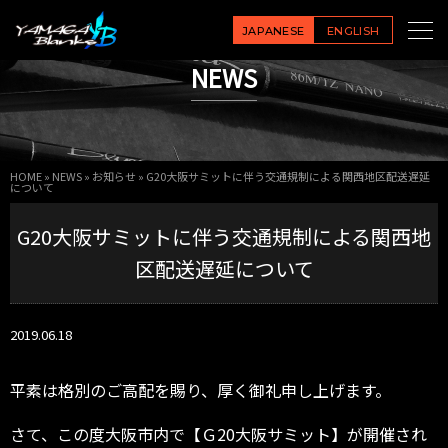
JAPANESE
ENGLISH
NEWS
HOME
»
NEWS
»
お知らせ
»
G20大阪サミットに伴う交通規制による関西地区配送遅延
について
G20大阪サミットに伴う交通規制による関西地
区配送遅延について
2019.06.18
平素は格別のご高配を賜り、厚く御礼申し上げます。
さて、この度大阪市内で【Ｇ20大阪サミット】が開催され