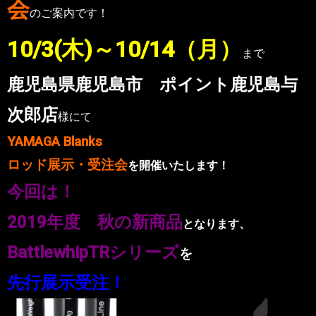
会
のご案内です！
10/3(木
)
～10/14（月）
まで
鹿児島県鹿児島市 ポイント鹿児島与
次郎店
様にて
YAMAGA Blanks
ロッド展示・受注会
を開催いたします！
今回は！
2019年度 秋の新商品
となります、
BattlewhipTRシリーズ
を
先行展示受注！